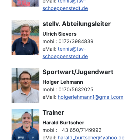
eMail:
tennis@tsv-
schoeppenstedt.de
stellv. Abteilungsleiter
Ulrich Sievers
mobil: 0172/3984839
eMail:
tennis@tsv-
schoeppenstedt.de
Sportwart/Jugendwart
Holger Lehmann
mobli: 0170/5632025
eMail:
holgerlehmann1@gmail.com
Trainer
Harald Burtscher
mobil: +43 650/7149992
eMail:
harald_burtscher@yahoo.de