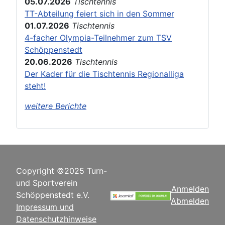
05.07.2026
Tischtennis
TT-Abteilung feiert sich in den Sommer
01.07.2026
Tischtennis
4-facher Olympia-Teilnehmer zum TSV
Schöppenstedt
20.06.2026
Tischtennis
Der Kader für die Tischtennis Regionalliga
steht!
weitere Berichte
Copyright ©2025 Turn-
und Sportverein
Anmelden
Schöppenstedt e.V.
Abmelden
Impressum und
Datenschutzhinweise