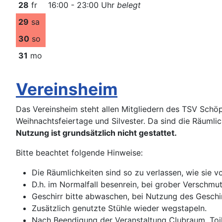
28
fr
16:00 - 23:00 Uhr
belegt
29
sa
30
so
31
mo
Vereinsheim
Das Vereinsheim steht allen Mitgliedern des TSV Schö
Weihnachtsfeiertage und Silvester. Da sind die Räumli
Nutzung ist grundsätzlich nicht gestattet.
Bitte beachtet folgende Hinweise:
Die Räumlichkeiten sind so zu verlassen, wie sie 
D.h. im Normalfall besenrein, bei grober Verschm
Geschirr bitte abwaschen, bei Nutzung des Geschi
Zusätzlich genutzte Stühle wieder wegstapeln.
Nach Beendigung der Veranstaltung Clubraum, Toil