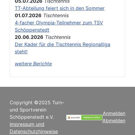
05.07.2026
Tischtennis
TT-Abteilung feiert sich in den Sommer
01.07.2026
Tischtennis
4-facher Olympia-Teilnehmer zum TSV
Schöppenstedt
20.06.2026
Tischtennis
Der Kader für die Tischtennis Regionalliga
steht!
weitere Berichte
Copyright ©2025 Turn-
und Sportverein
Anmelden
Schöppenstedt e.V.
Abmelden
Impressum und
Datenschutzhinweise