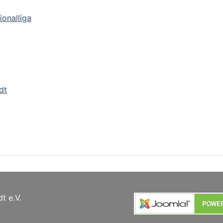
ionalliga
dt
t e.V.