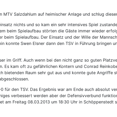
en MTV Salzdahlum auf heimischer Anlage und schlug diese
nsatz nichts und so kam ein sehr intensives Spiel zustand
em beim Spielaufbau störten die Gäste immer wieder erfolgr
er beim Spielaufbau. Der Einsatz und der Wille der Mannsc
.min konnte Swen Elsner dann den TSV in Führung bringen u
r im Griff. Auch wenn bei den nicht ganz so guten Platzve
en. Es kam oft zu gefährlichen Kontern und Conrad Reinkobe
ch bietenden Raum sehr gut aus und konnte gute Angriffe st
abgeschlossen.
0 für den TSV. Das Ergebnis war am Ende auch absolut ver
iniges verbessert werden aber der Defensivverbund funktio
ndet am Freitag 08.03.2013 um 18:30 Uhr in Schöppenstedt s