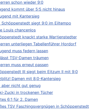
Herren schon wieder 9:0
Jugend kommt über 5:5 nicht hinaus
Jugend mit Kantersieg
 Schöppenstedt siegt 9:0 im Eiltempo
e Louis chancenlos
öppenstedt knackt starke Wartjenstedter
Herren unterliegen Tabellenführer Hordorf
Jugend muss federn lassen
 lässt TSV-Damen träumen
Herren muss erneut passen
ppenstedt III siegt beim Eitzum II mit 9:0
zblitz! Damen mit 8:0-Kantersieg
, aber nicht gut genug
ki-Zucki in trockenen Tücher
ttes 6:1 für 2. Damen
ßes TSV Faschingsvergnügen in Schöppenstedt