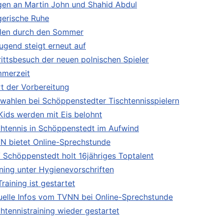
gen an Martin John und Shahid Abdul
gerische Ruhe
llen durch den Sommer
Jugend steigt erneut auf
rittsbesuch der neuen polnischen Spieler
merzeit
rt der Vorbereitung
wahlen bei Schöppenstedter Tischtennisspielern
Kids werden mit Eis belohnt
chtennis in Schöppenstedt im Aufwind
N bietet Online-Sprechstunde
 Schöppenstedt holt 16jähriges Toptalent
ining unter Hygienevorschriften
raining ist gestartet
uelle Infos vom TVNN bei Online-Sprechstunde
chtennistraining wieder gestartet