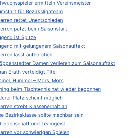
hwuchsspieler ermitteln Vereinsmeister
umstart für Bezirksligateam
Herren rettet Unentschieden
Herren patzt beim Saisonstart
ugend ist Spitze
Jugend mit gelungenem Saisonauftakt
Herren lässt aufhorchen
öppenstedter Damen verlieren zum Saisonauftakt
an Erath verteidigt Titel
mel, Hummel – Mors, Mors
ining beim Tischtennis hat wieder begonnen
derer Platz scheint möglich
Herren strebt Klassenerhalt an
se Bezirksklasse sollte machbar sein
 Leidenschaft und Teamgeist
Herren vor schwierigen Spielen