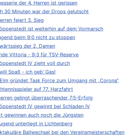
esserie der 4. Herren ist gerissen
h 30 Minuten war der Drops gelutscht
erren feiert 3. Sieg
öppenstedt ist weiterhin auf dem Vormarsch
Jugend beim 9:0 nicht zu stoppen
wärtssieg der 2. Damen
nde Vittoria - 9:3 für TSV-Reserve
öppenstedt IV zieht voll durch
will Spaß - ich geb’ Gas!
Elm gründet Task Force zum Umgang mit „Corona“
htennisspieler auf 77. Harzfahrt
Herren gelingt überraschender 7:5-Erfolg
öppenstedt IV gewinnt bei Schladen IV
zt gewinnen auch noch die Jüngsten
Jugend unterliegt in Lichtenberg
ktakuläre Ballwechsel bei den Vereinsmeisterschaften