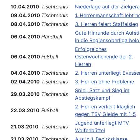
10.04.2010
Tischtennis
Niederlage auf der Zielger
09.04.2010
Tischtennis
1. Herrenmannschaft lebt n
08.04.2010
Tischtennis
3. Herren feiert Staffelsieg
Gute Hinrunde durch Aufst
06.04.2010
Handball
in die Regionsoberliga belo
Erfolgreiches
06.04.2010
Fußball
Osterwochenende der 2.
Herren
04.04.2010
Tischtennis
2. Herren unterliegt Evesse
02.04.2010
Tischtennis
3. Herren ohne Probleme
Spiel, Satz und Sieg im
29.03.2010
Tischtennis
Abstiegskampf
2. Herren verliert kläglich
22.03.2010
Fußball
gegen TSV Gielde mit 1-5
Jugend unterliegt MTV
21.03.2010
Tischtennis
Wolfenbüttel
21.03.2010
Tischtennis
Aus in 1. Bezirksklasse