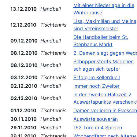
Mit einer Niederlage in die
13.12.2010
Handball
Winterpause
Lisa, Maximilian und Melina
12.12.2010
Tischtennis
sind Vereinsmeister
Die Handballer beim St.
09.12.2010
Handball
Stephanus Markt
08.12.2010
Tischtennis
2. Damen siegt gegen Wed
Schöppenstedts Mädchen
08.12.2010
Handball
schlagen sich tapfer
03.12.2010
Tischtennis
Erfolg im Kellerduell
02.12.2010
Handball
Immer noch Zweiter
In der zweiten Halbzeit 2
02.12.2010
Handball
Auswärtspunkte verschenk
01.12.2010
Tischtennis
Damen verlieren in Evessen
30.11.2010
Handball
Auswärts souverän
29.11.2010
Handball
162 Tore in 4 Spielen
29.11.2010
Tischtennis
Wochendfahrt nach Altena