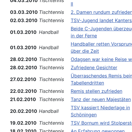
04.03.2010
Tischtennis
II
03.03.2010
Tischtennis
2. Damen rundum zufriede
02.03.2010
Tischtennis
TSV-Jugend landet Kanters
Beide C-Jugenden überzeu
01.03.2010
Handball
in der Ferne
Handballer retten Vorsprun
01.03.2010
Handball
über die Zeit
28.02.2010
Tischtennis
Odagsen war keine Reise w
28.02.2010
Tischtennis
Zufriedene Gesichter
Überraschendes Remis bei
27.02.2010
Tischtennis
Tabellendritten
22.02.2010
Tischtennis
Remis stellen zufrieden
21.02.2010
Tischtennis
Tanz der neuen Majestäten
TSV kassiert Niederlage in
20.02.2010
Handball
Schöningen
19.02.2010
Tischtennis
TSV Bornum wird Stolperst
18.02.2010
Tischtennis
An Erfahrung gewonnen...