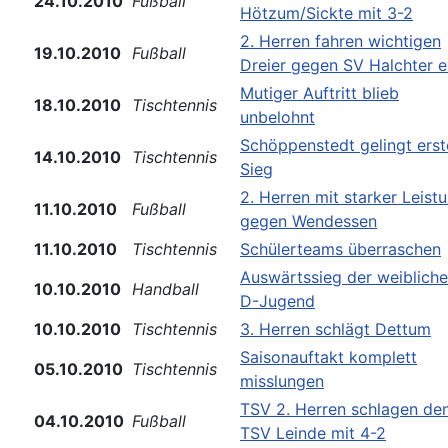
24.10.2010
Fußball
Hötzum/Sickte mit 3-2
2. Herren fahren wichtigen
19.10.2010
Fußball
Dreier gegen SV Halchter e
Mutiger Auftritt blieb
18.10.2010
Tischtennis
unbelohnt
Schöppenstedt gelingt erst
14.10.2010
Tischtennis
Sieg
2. Herren mit starker Leist
11.10.2010
Fußball
gegen Wendessen
11.10.2010
Tischtennis
Schülerteams überraschen
Auswärtssieg der weiblich
10.10.2010
Handball
D-Jugend
10.10.2010
Tischtennis
3. Herren schlägt Dettum
Saisonauftakt komplett
05.10.2010
Tischtennis
misslungen
TSV 2. Herren schlagen de
04.10.2010
Fußball
TSV Leinde mit 4-2